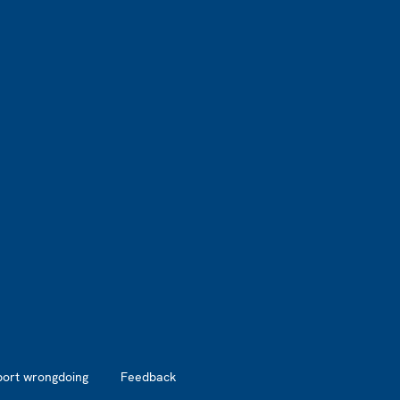
port wrongdoing
Feedback