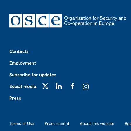
Footer
Contacts
Employment
Subscribe for updates
Social media
X
LinkedIn
Facebook
Instagram
Press
Footer2
Terms of Use
Procurement
About this website
Re