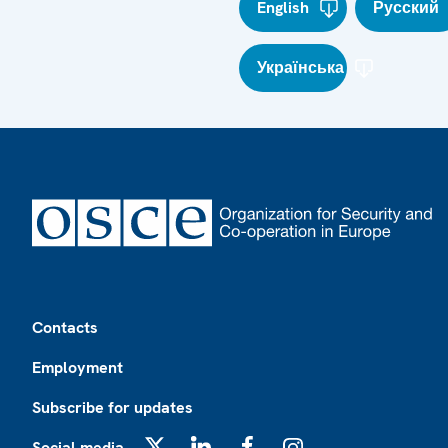
English
Русский
Українська
Footer
Contacts
Employment
Subscribe for updates
Social media
X
LinkedIn
Facebook
Instagram