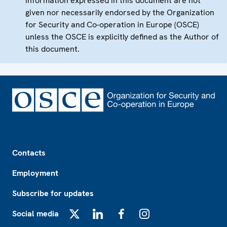
information expressed in this document are not
given nor necessarily endorsed by the Organization
for Security and Co-operation in Europe (OSCE)
unless the OSCE is explicitly defined as the Author of
this document.
Footer
Contacts
Employment
Subscribe for updates
Social media
X
LinkedIn
Facebook
Instagram