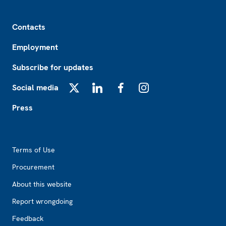
Footer
Contacts
Employment
Subscribe for updates
Social media
X
LinkedIn
Facebook
Instagram
Press
Footer2
Terms of Use
Procurement
About this website
Report wrongdoing
Feedback