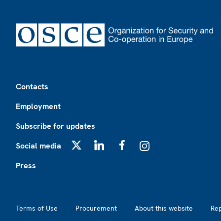
Footer
Contacts
Employment
Subscribe for updates
Social media
X
LinkedIn
Facebook
Instagram
Press
Footer2
Terms of Use
Procurement
About this website
Re