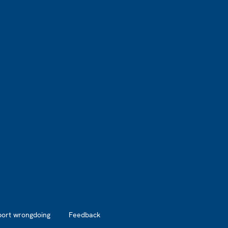
port wrongdoing
Feedback