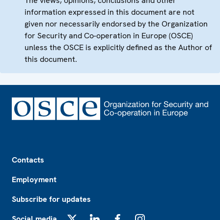
The views, opinions, conclusions and other
information expressed in this document are not
given nor necessarily endorsed by the Organization
for Security and Co-operation in Europe (OSCE)
unless the OSCE is explicitly defined as the Author of
this document.
Footer
Contacts
Employment
Subscribe for updates
Social media
X
LinkedIn
Facebook
Instagram