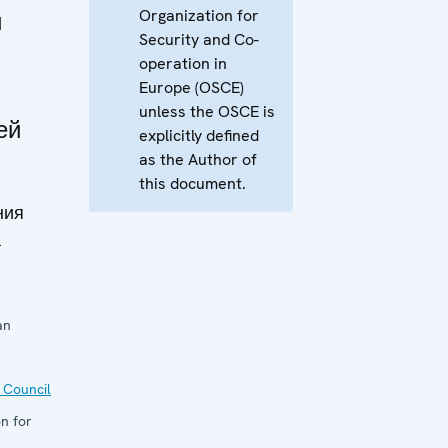
Organization for
и
Security and Co-
operation in
Europe (OSCE)
unless the OSCE is
ей
explicitly defined
as the Author of
this document.
ния
а
an
 Council
n for