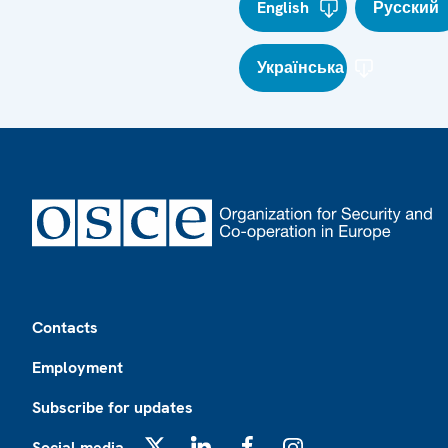
English
Русский
Українська
Footer
Contacts
Employment
Subscribe for updates
Social media
X
LinkedIn
Facebook
Instagram