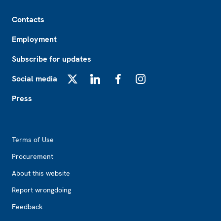
Footer
Contacts
Employment
Subscribe for updates
Social media
X
LinkedIn
Facebook
Instagram
Press
Footer2
Terms of Use
Procurement
About this website
Report wrongdoing
Feedback