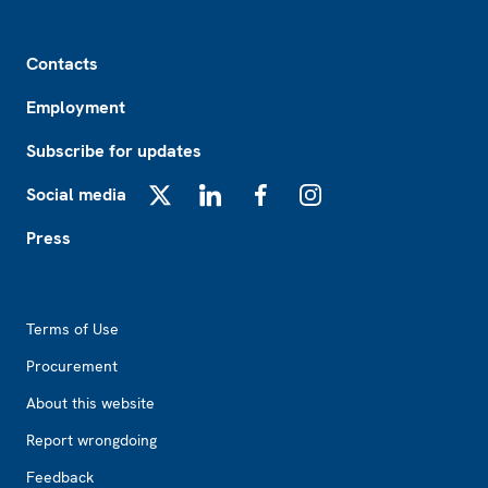
Footer
Contacts
Employment
Subscribe for updates
Social media
X
LinkedIn
Facebook
Instagram
Press
Footer2
Terms of Use
Procurement
About this website
Report wrongdoing
Feedback