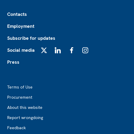
Footer
Contacts
Employment
Subscribe for updates
Social media
X
LinkedIn
Facebook
Instagram
Press
Footer2
Terms of Use
Procurement
About this website
Report wrongdoing
Feedback