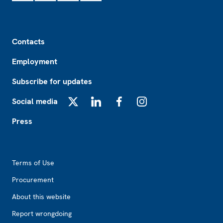
Footer
Contacts
Employment
Subscribe for updates
Social media
X
LinkedIn
Facebook
Instagram
Press
Footer2
Terms of Use
Procurement
About this website
Report wrongdoing