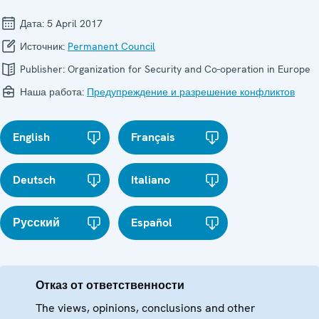
Дата:
5 April 2017
Источник:
Permanent Council
Publisher:
Organization for Security and Co-operation in Europe
Наша работа:
Предупреждение и разрешение конфликтов
English
Français
Deutsch
Italiano
Русский
Español
Отказ от ответственности
The views, opinions, conclusions and other