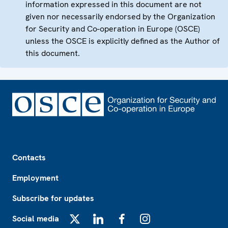
information expressed in this document are not
given nor necessarily endorsed by the Organization
for Security and Co-operation in Europe (OSCE)
unless the OSCE is explicitly defined as the Author of
this document.
Footer
Contacts
Employment
Subscribe for updates
Social media
X
LinkedIn
Facebook
Instagram