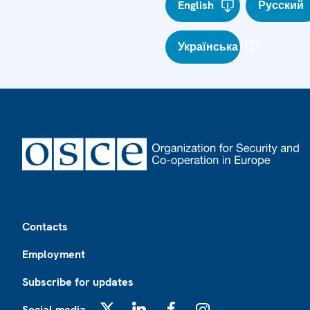
English
Русский
Українська
Footer
Contacts
Employment
Subscribe for updates
Social media
X
LinkedIn
Facebook
Instagram