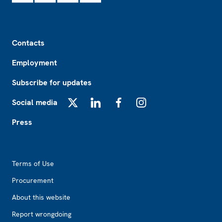
Footer
Contacts
Employment
Subscribe for updates
Social media
X
LinkedIn
Facebook
Instagram
Press
Footer2
Terms of Use
Procurement
About this website
Report wrongdoing