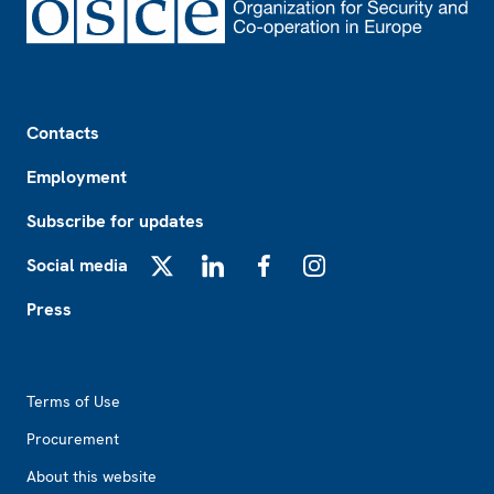
Footer
Contacts
Employment
Subscribe for updates
Social media
X
LinkedIn
Facebook
Instagram
Press
Footer2
Terms of Use
Procurement
About this website