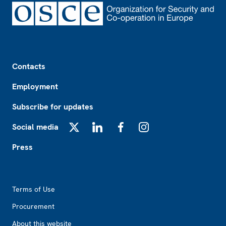
Footer
Contacts
Employment
Subscribe for updates
Social media
X
LinkedIn
Facebook
Instagram
Press
Footer2
Terms of Use
Procurement
About this website