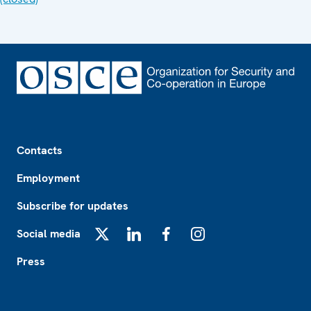
Footer
Contacts
Employment
Subscribe for updates
Social media
X
LinkedIn
Facebook
Instagram
Press