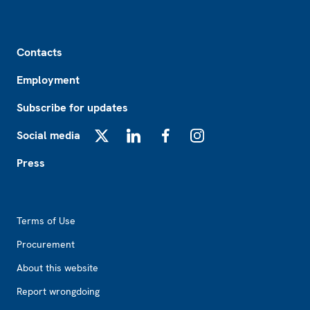
Footer
Contacts
Employment
Subscribe for updates
Social media
X
LinkedIn
Facebook
Instagram
Press
Footer2
Terms of Use
Procurement
About this website
Report wrongdoing