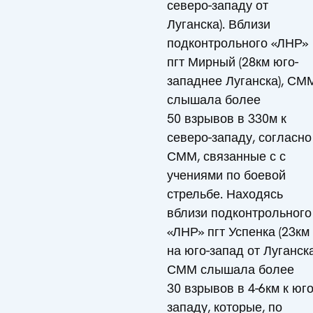
северо-западу от
Луганска). Вблизи
подконтрольного «ЛНР»
пгт Мирный (28км юго-
западнее Луганска), СМ
слышала более
50 взрывов в 330м к
северо-западу, согласно
СММ, связанные с с
учениями по боевой
стрельбе. Находясь
вблизи подконтрольного
«ЛНР» пгт Успенка (23км
на юго-запад от Луганска
СММ слышала более
30 взрывов в 4-6км к юго
западу, которые, по