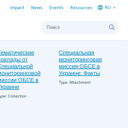
Meta navigation
RU
Impact
News
Events
Resources
Поиск
Тематические
Специальная
доклады от
мониторинговая
Специальной
миссия ОБСЕ в
мониторинговой
Украине: Факты
миссии ОБСЕ в
Type: Attachment
Украине
ype: Collection