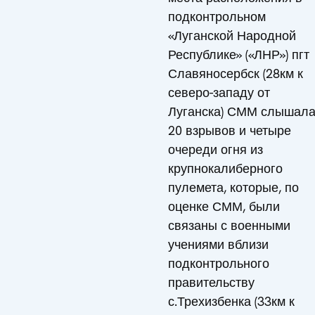
подконтрольном
«Луганской Народной
Республике» («ЛНР») пгт
Славяносербск (28км к
северо-западу от
Луганска) СММ слышал
20 взрывов и четыре
очереди огня из
крупнокалиберного
пулемета, которые, по
оценке СММ, были
связаны с военными
учениями вблизи
подконтрольного
правительству
с.Трехизбенка (33км к