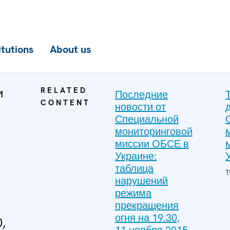
itutions
About us
и
RELATED
Последние
CONTENT
новости от
Специальной
мониторинговой
миссии ОБСЕ в
Украине:
таблица
T
нарушений
режима
прекращения
огня на 19.30,
,