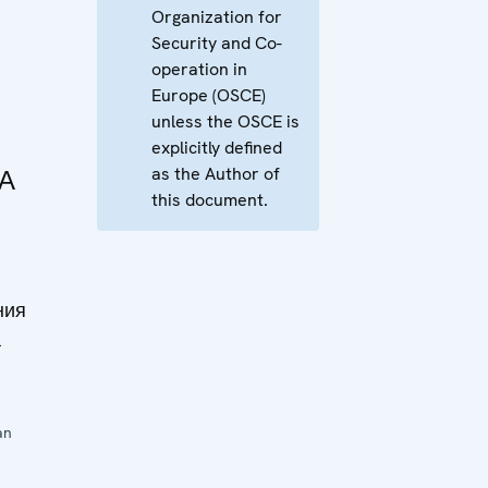
Organization for
Security and Co-
operation in
Europe (OSCE)
unless the OSCE is
explicitly defined
as the Author of
ПА
this document.
ния
а
an