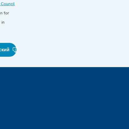
 Council
n for
 in
ский