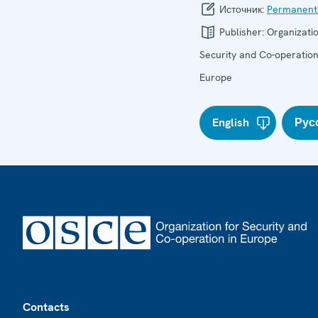
Источник:
Permanent
Publisher:
Organizatio
Security and Co-operation
Europe
English
Рус
Footer
Contacts