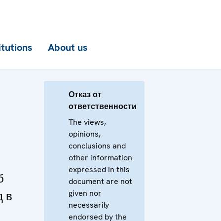
itutions
About us
Отказ от
ответственности
The views,
opinions,
conclusions and
other information
expressed in this
б
document are not
given nor
д в
necessarily
endorsed by the