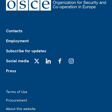
Footer
Contacts
Employment
Subscribe for updates
Social media
X
LinkedIn
Facebook
Instagram
Press
Footer2
Terms of Use
Procurement
About this website