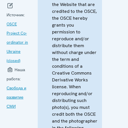
the Website that are
credited to the OSCE,
Источник:
the OSCE hereby
OSCE
grants you
permission to
Project Co-
reproduce and/or
ordinator in
distribute them
Ukraine
without charge under
the term and
(closed)
conditions of a
Наша
Creative Commons
работа:
Derivative Works
license. When
Свобода и
reproducing and/or
развитие
distributing such
СМИ
photo(s), you must
credit both the OSCE
and the photographer
in the following