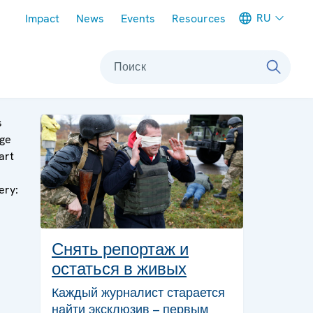
Meta navigation
RU
Impact
News
Events
Resources
Поиск
s
ge
art
a
ery:
Снять репортаж и
остаться в живых
Каждый журналист старается
найти эксклюзив – первым