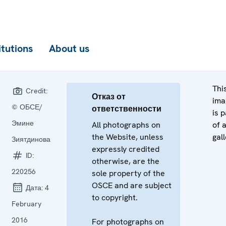
itutions
About us
Thi
Credit:
Отказ от
ima
© ОБСЕ/
ответственности
is p
Эмине
All photographs on
of 
the Website, unless
gall
Зиятдинова
expressly credited
ID:
otherwise, are the
220256
sole property of the
OSCE and are subject
Дата:
4
to copyright.
February
2016
For photographs on