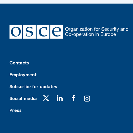
Footer
Contacts
Employment
Subscribe for updates
Social media
X
LinkedIn
Facebook
Instagram
Press
Footer2