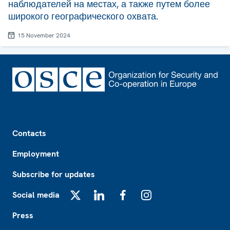
наблюдателей на местах, а также путем более
широкого географического охвата.
15 November 2024
Footer
Contacts
Employment
Subscribe for updates
Social media
X
LinkedIn
Facebook
Instagram
Press