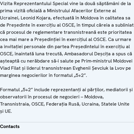
Vizita Reprezentantului Special vine la două săptămâni de la
prima vizită oficială a Ministrului Afacerilor Externe al
Ucrainei, Leonid Kojara, efectuată în Moldova în calitatea sa
de Preşedinte în exerciţiu al OSCE, în timpul căreia a subliniat
că procesul de reglementare transnistreană este prioritatea
cea mai mare a Preşedinţiei în exerciţiul al OSCE. Ca urmare
a invitaţiei personale din partea Preşedintelui în exerciţiu al
OSCE, înaintată luna trecută, Ambasadorul Deşciţa a spus că
aşteaptă cu nerăbdare să-i salute pe Prim-ministrul Moldovei
Vlad Filat şi liderul transnistrean Evghenii Şevciuk la Lvov pe
marginea negocierilor în formatul „5+2”.
Formatul „5+2” include reprezentanţi ai părţilor, mediatorii şi
observatorii în procesul de negocieri – Moldova,
Transnistraia, OSCE, Federaţia Rusă, Ucraina, Statele Unite
şi UE.
Contacts