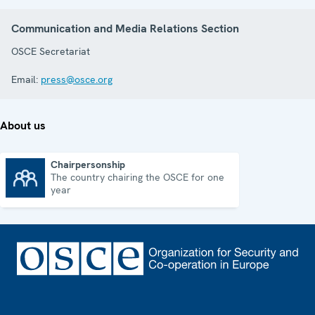
Communication and Media Relations Section
OSCE Secretariat
Email:
press@osce.org
About us
Chairpersonship
The country chairing the OSCE for one
Chairpersonship
year