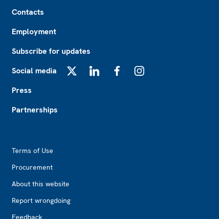
Footer
Contacts
Employment
Subscribe for updates
Social media
X
LinkedIn
Facebook
Instagram
Press
Partnerships
Footer2
Terms of Use
Procurement
About this website
Report wrongdoing
Feedback