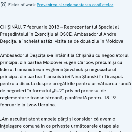
Fields of work:
Prevenirea și reglementarea conflictelor
CHIŞINĂU, 7 februarie 2013 – Reprezentantul Special al
Preşedintelui în Exerciţiu al OSCE, Ambasadorul Andrei
Deşciţa, a încheiat astăzi vizita sa de două zile în Moldova.
Ambasadorul Deşciţa s-a întâlnit la Chişinău cu negociatorul
principal din partea Moldovei Eugen Carpov, precum şi cu
liderul transnistrean Evghenii Şevchiuk şi negociatorul
principal din partea Transnistriei Nina Ştanski în Tiraspol,
pentru a discuta despre pregătirile pentru următoarea rundă
de negocieri în formatul „5+2” privind procesul de
reglementare transnistreană, planificată pentru 18-19
februarie la Lvov, Ucraina.
„Am ascultat atent ambele părţi şi consider că avem o
înţelegere comună în ce priveşte următoarele etape ale