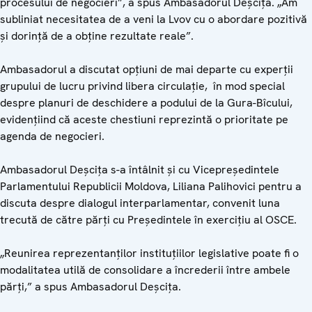
procesului de negocieri”, a spus Ambasadorul Deşciţa. „Am
subliniat necesitatea de a veni la Lvov cu o abordare pozitivă
şi dorinţă de a obţine rezultate reale”.
Ambasadorul a discutat opţiuni de mai departe cu experţii
grupului de lucru privind libera circulaţie, în mod special
despre planuri de deschidere a podului de la Gura-Bîcului,
evidenţiind că aceste chestiuni reprezintă o prioritate pe
agenda de negocieri.
Ambasadorul Deşciţa s-a întâlnit şi cu Vicepreşedintele
Parlamentului Republicii Moldova, Liliana Palihovici pentru a
discuta despre dialogul interparlamentar, convenit luna
trecută de către părţi cu Preşedintele în exerciţiu al OSCE.
„Reunirea reprezentanţilor instituţiilor legislative poate fi o
modalitatea utilă de consolidare a încrederii între ambele
părţi,” a spus Ambasadorul Deşciţa.