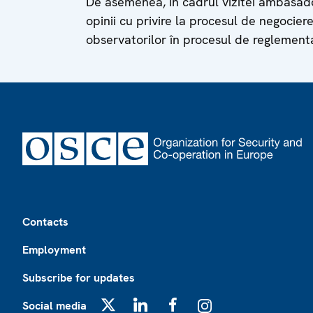
De asemenea, în cadrul vizitei ambasad
opinii cu privire la procesul de negocier
observatorilor în procesul de reglement
Footer
Contacts
Employment
Subscribe for updates
Social media
X
LinkedIn
Facebook
Instagram