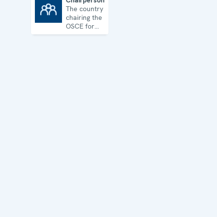
Chairpersonship
The country
Chairpersonship
chairing the
OSCE for
one year