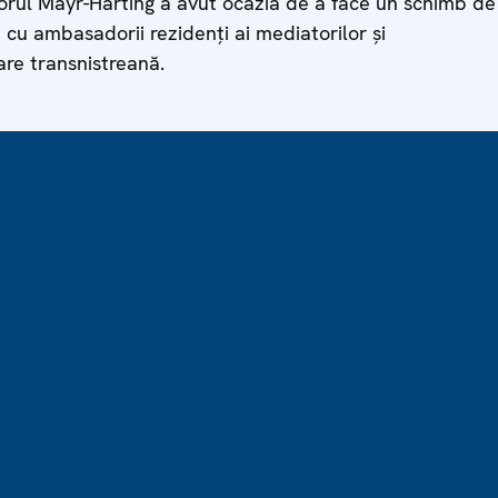
orul Mayr-Harting a avut ocazia de a face un schimb de
e cu ambasadorii rezidenți ai mediatorilor și
are transnistreană.