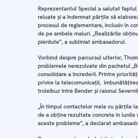
Reprezentantul Special a salutat faptul 
reluate și a îndemnat părțile să elabor
procesul de reglementare, inclusiv în c
de pe ambele maluri. „Realizările obțin
pierdute”, a subliniat ambasadorul.
Vorbind despre parcursul ulterior, Thom
problemele nerezolvate din pachetul „Be
consolidare a încrederii. Printre priorit
privire la telecomunicații, îmbunătățirea 
troleibuz între Bender și raionul Severnîi
„În timpul contactelor mele cu părțile la
de a obține rezultate concrete în lunile
aceste probleme”, a declarat ambasado