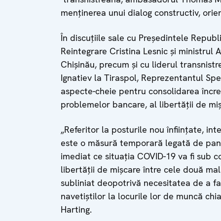
menținerea unui dialog constructiv, orie
În discuțiile sale cu Președintele Repub
Reintegrare Cristina Lesnic și ministrul 
Chișinău, precum și cu liderul transnistr
Ignatiev la Tiraspol, Reprezentantul Spe
aspecte-cheie pentru consolidarea încrede
problemelor bancare, al libertății de mișc
„Referitor la posturile nou înființate, i
este o măsură temporară legată de pande
imediat ce situația COVID-19 va fi sub 
libertății de mișcare între cele două mal
subliniat deopotrivă necesitatea de a faci
navetiștilor la locurile lor de muncă ch
Harting.