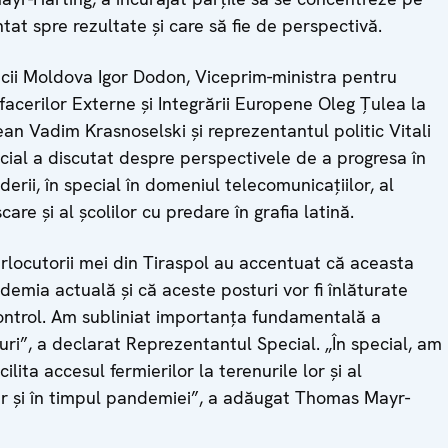
ntat spre rezultate și care să fie de perspectivă.
licii Moldova Igor Dodon, Viceprim-ministra pentru
Afacerilor Externe și Integrării Europene Oleg Țulea la
ean Vadim Krasnoselski și reprezentantul politic Vitali
cial a discutat despre perspectivele de a progresa în
rii, în special în domeniul telecomunicațiilor, al
are și al școlilor cu predare în grafia latină.
nterlocutorii mei din Tiraspol au accentuat că aceasta
mia actuală și că aceste posturi vor fi înlăturate
control. Am subliniat importanța fundamentală a
uri”, a declarat Reprezentantul Special. „În special, am
lita accesul fermierilor la terenurile lor și al
iar și în timpul pandemiei”, a adăugat Thomas Mayr-