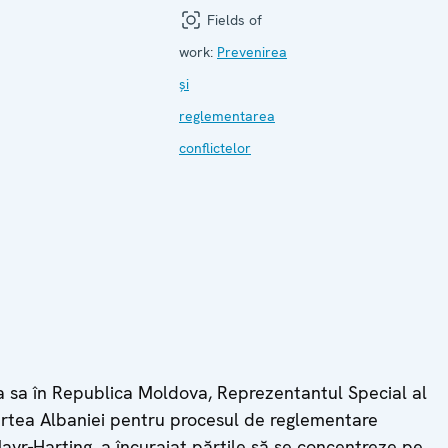
Fields of
work:
Prevenirea
și
reglementarea
conflictelor
ta sa în Republica Moldova, Reprezentantul Special al
partea Albaniei pentru procesul de reglementare
r-Harting, a încurajat părțile să se concentreze pe