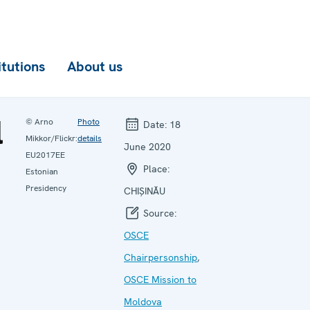
itutions
About us
l
© Arno
Photo
Date:
18
Mikkor/Flickr:
details
June 2020
EU2017EE
Place:
Estonian
Presidency
CHIȘINĂU
Source:
OSCE
Chairpersonship
,
OSCE Mission to
Moldova