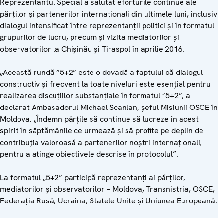
Reprezentantul Special a salutat eforturile continue ale
părților și partenerilor internaționali din ultimele luni, inclusiv
dialogul intensificat între reprezentanții politici și în formatul
grupurilor de lucru, precum și vizita mediatorilor și
observatorilor la Chișinău și Tiraspol în aprilie 2016.
„Această rundă ”5+2” este o dovadă a faptului că dialogul
constructiv și frecvent la toate niveluri este esențial pentru
realizarea discuțiilor substanțiale în formatul ”5+2”, a
declarat Ambasadorul Michael Scanlan, șeful Misiunii OSCE în
Moldova. „Îndemn părțile să continue să lucreze în acest
spirit în săptămânile ce urmează și să profite pe deplin de
contribuția valoroasă a partenerilor noștri internaționali,
pentru a atinge obiectivele descrise în protocolul”.
La formatul „5+2” participă reprezentanți ai părților,
mediatorilor și observatorilor – Moldova, Transnistria, OSCE,
Federația Rusă, Ucraina, Statele Unite și Uniunea Europeană.