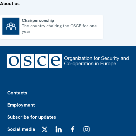
About us
Chairpersonship
The country chairing the OSCE for one
Chairpersonship
year
Footer
Contacts
Employment
Subscribe for updates
Social media
X
LinkedIn
Facebook
Instagram