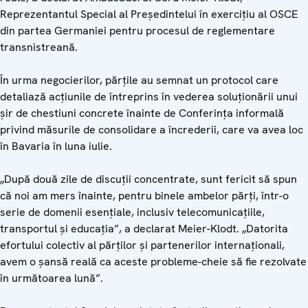
Reprezentantul Special al Președintelui în exercițiu al OSCE
din partea Germaniei pentru procesul de reglementare
transnistreană.
În urma negocierilor, părțile au semnat un protocol care
detaliază acțiunile de întreprins în vederea soluționării unui
șir de chestiuni concrete înainte de Conferința informală
privind măsurile de consolidare a încrederii, care va avea loc
în Bavaria în luna iulie.
„După două zile de discuții concentrate, sunt fericit să spun
că noi am mers înainte, pentru binele ambelor părți, într-o
serie de domenii esențiale, inclusiv telecomunicațiile,
transportul și educația”, a declarat Meier-Klodt. „Datorita
efortului colectiv al părților și partenerilor internaționali,
avem o șansă reală ca aceste probleme-cheie să fie rezolvate
în următoarea lună”.