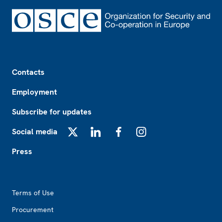
Footer
Contacts
Employment
Subscribe for updates
Social media
X
LinkedIn
Facebook
Instagram
Press
Footer2
Terms of Use
Procurement