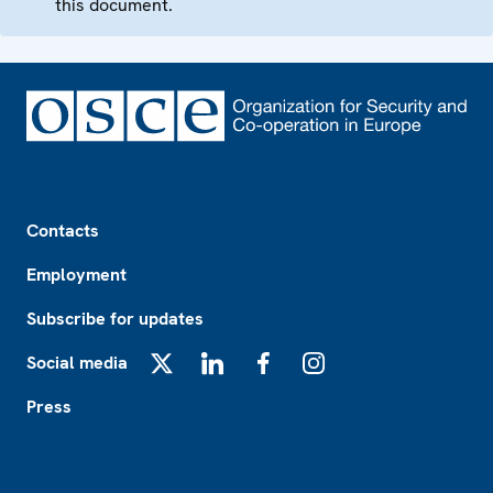
this document.
Footer
Contacts
Employment
Subscribe for updates
Social media
X
LinkedIn
Facebook
Instagram
Press
Footer2