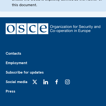
this document.
Footer
Contacts
Employment
Subscribe for updates
Social media
X
LinkedIn
Facebook
Instagram
Press