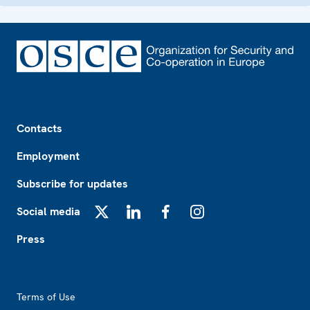
Footer
Contacts
Employment
Subscribe for updates
Social media
X
LinkedIn
Facebook
Instagram
Press
Footer2
Terms of Use