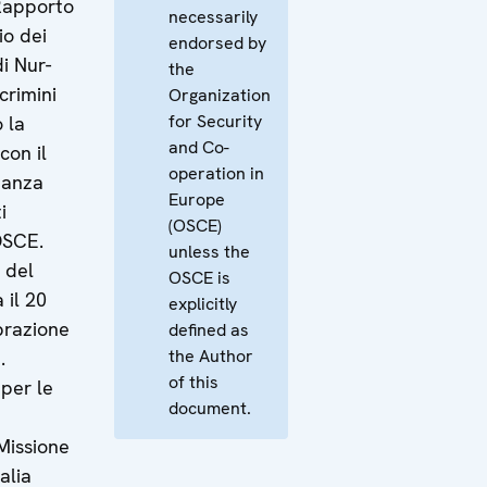
Rapporto
necessarily
io dei
endorsed by
i Nur-
the
crimini
Organization
for Security
 la
and Co-
con il
operation in
eanza
Europe
i
(OSCE)
OSCE.
unless the
 del
OSCE is
 il 20
explicitly
brazione
defined as
the Author
.
of this
per le
document.
Missione
alia