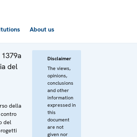
itutions
About us
a 1379a
Disclaimer
ia del
The views,
opinions,
conclusions
and other
information
expressed in
rso della
this
 contro
document
o del
are not
rogetti
given nor