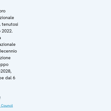
oro
zionale
, tenutosi
o 2022.
a
azionale
 Decennio
azione
luppo
–2028,
be dal 6
2
 Council