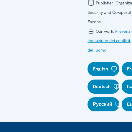
Publisher:
Organiza
Security and Co-operati
Europe
Our work:
Prevenzi
risoluzione dei conflitti
,
dell’uomo
English
Fr
Deutsch
It
Русский
E