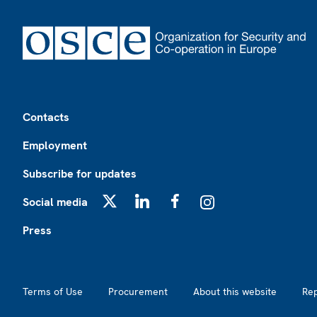
Footer
Contacts
Employment
Subscribe for updates
Social media
X
LinkedIn
Facebook
Instagram
Press
Footer2
Terms of Use
Procurement
About this website
Re