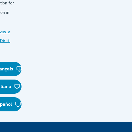
tion for
on in
one e
Diritti
ançais
aliano
spañol