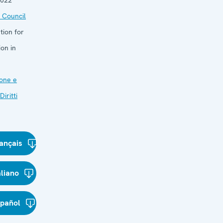
2022
 Council
tion for
on in
one e
Diritti
ançais
aliano
spañol