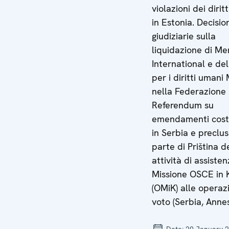
violazioni dei dirit
in Estonia. Decisio
giudiziarie sulla
liquidazione di Me
International e de
per i diritti umani
nella Federazione 
Referendum su
emendamenti costi
in Serbia e preclu
parte di Priština d
attività di assiste
Missione OSCE in 
(OMiK) alle operazi
voto (Serbia, Annes