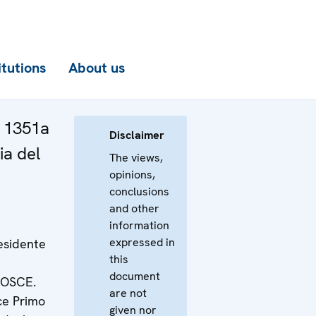
itutions
About us
a 1351a
Disclaimer
ia del
The views,
opinions,
conclusions
and other
information
expressed in
esidente
this
document
’OSCE.
are not
ce Primo
given nor