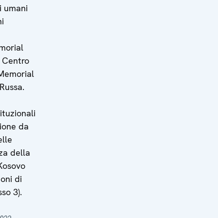
ti umani
ni
morial
l Centro
 Memorial
Russa.
tuzionali
sione da
elle
nza della
Kosovo
oni di
so 3).