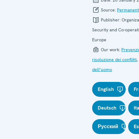
Date:
20 January 
Source:
Permanent
Publisher:
Organiza
Security and Co-operati
Europe
Our work:
Prevenzi
risoluzione dei conflitti
,
dell’uomo
English
Fr
Deutsch
It
Русский
E