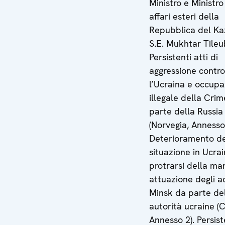
Ministro e Ministro
affari esteri della
Repubblica del Ka
S.E. Mukhtar Tileu
Persistenti atti di
aggressione contro
l’Ucraina e occup
illegale della Cri
parte della Russia
(Norvegia, Annesso 
Deterioramento de
situazione in Ucra
protrarsi della ma
attuazione degli a
Minsk da parte de
autorità ucraine (
Annesso 2). Persist