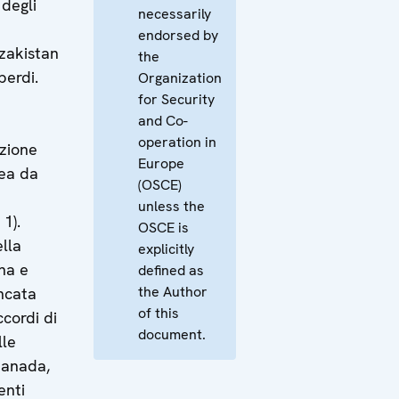
 degli
necessarily
endorsed by
zakistan
the
berdi.
Organization
for Security
and Co-
operation in
azione
Europe
mea da
(OSCE)
unless the
1).
OSCE is
lla
explicitly
ina e
defined as
the Author
ncata
of this
ccordi di
document.
lle
Canada,
enti