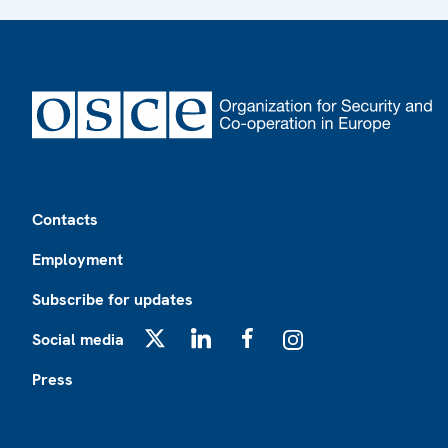
Footer
Contacts
Employment
Subscribe for updates
Social media
X
LinkedIn
Facebook
Instagram
Press