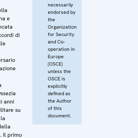
necessarily
lla
endorsed by
ina e
the
ncata
Organization
for Security
ccordi di
and Co-
lle
operation in
Europe
rsario
(OSCE)
razione
unless the
OSCE is
a
explicitly
Ossezia
defined as
the Author
i anni
of this
litare su
document.
 la
della
 Il primo