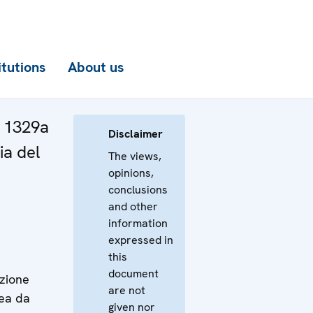
itutions
About us
a 1329a
Disclaimer
ia del
The views,
opinions,
conclusions
and other
information
expressed in
this
document
azione
are not
mea da
given nor