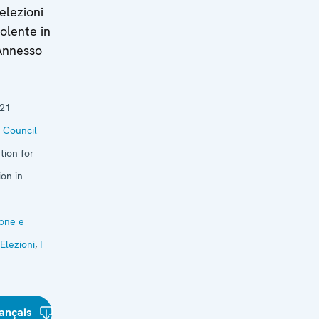
elezioni
olente in
 Annesso
021
 Council
tion for
on in
one e
Elezioni
,
I
ançais