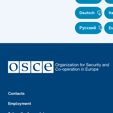
Deutsch
It
Русский
E
Footer
Contacts
Employment