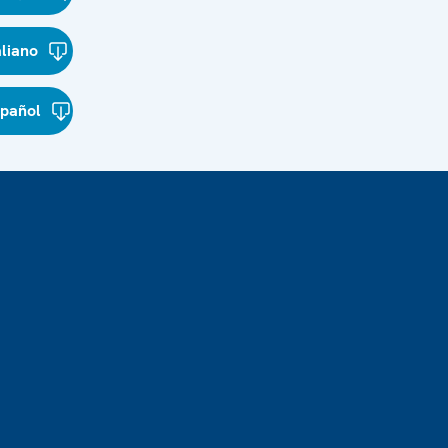
aliano
spañol