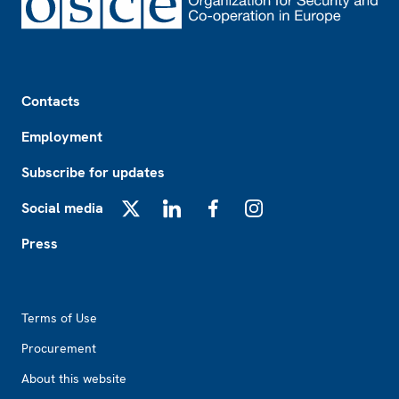
Footer
Contacts
Employment
Subscribe for updates
Social media
X
LinkedIn
Facebook
Instagram
Press
Footer2
Terms of Use
Procurement
About this website