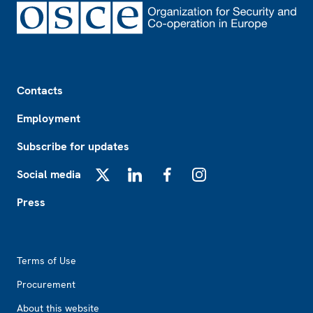
Footer
Contacts
Employment
Subscribe for updates
Social media
X
LinkedIn
Facebook
Instagram
Press
Footer2
Terms of Use
Procurement
About this website