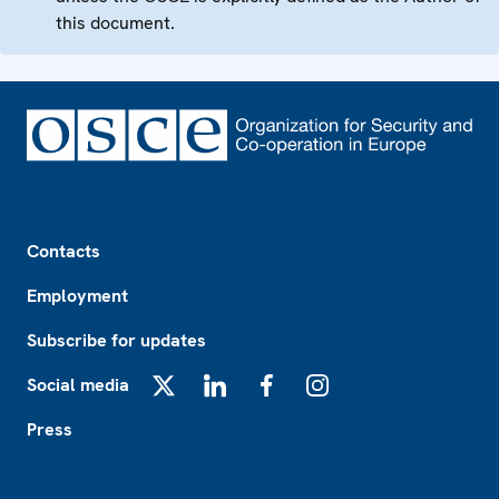
this document.
Footer
Contacts
Employment
Subscribe for updates
Social media
X
LinkedIn
Facebook
Instagram
Press