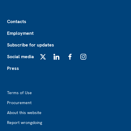
Footer
Contacts
Employment
Subscribe for updates
Social media
X
LinkedIn
Facebook
Instagram
Press
Footer2
Terms of Use
Procurement
About this website
Report wrongdoing