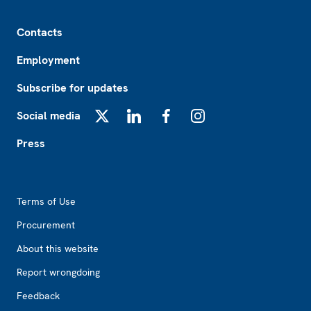
Footer
Contacts
Employment
Subscribe for updates
Social media
X
LinkedIn
Facebook
Instagram
Press
Footer2
Terms of Use
Procurement
About this website
Report wrongdoing
Feedback