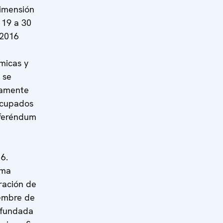
Dimensión
 19 a 30
 2016
micas y
 se
itamente
 ocupados
eferéndum
6.
uma
ración de
iembre de
nfundada