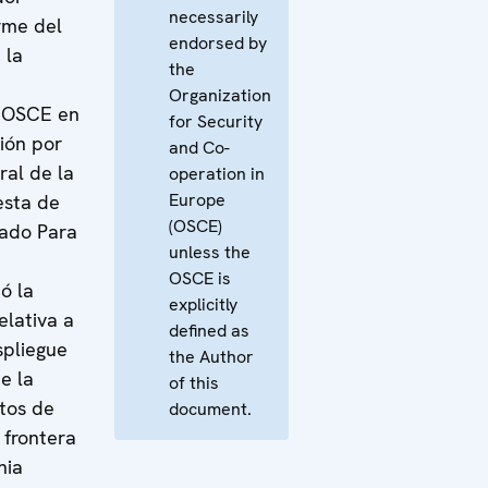
necessarily
orme del
endorsed by
 la
the
Organization
a OSCE en
for Security
ión por
and Co-
ral de la
operation in
Europe
esta de
(OSCE)
cado Para
unless the
OSCE is
ó la
explicitly
elativa a
defined as
spliegue
the Author
e la
of this
tos de
document.
 frontera
nia