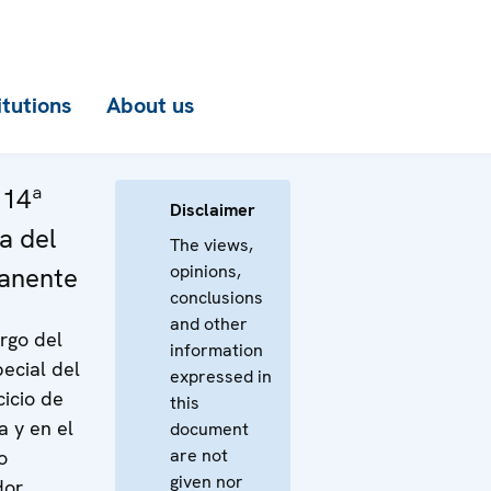
itutions
About us
114ª
Disclaimer
a del
The views,
opinions,
anente
conclusions
and other
rgo del
information
ecial del
expressed in
cicio de
this
 y en el
document
are not
o
given nor
dor