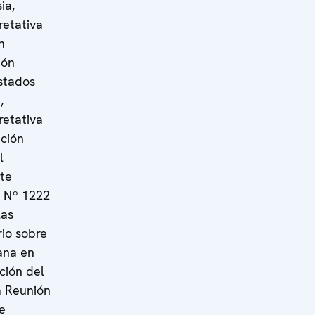
ia,
retativa
n
ión
Estados
,
retativa
ación
l
te
n Nº 1222
las
io sobre
ana en
ción del
la Reunión
e