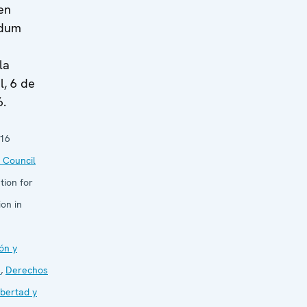
en
ndum
la
l, 6 de
6.
016
 Council
tion for
on in
ón y
s
,
Derechos
ibertad y