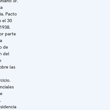
aniano Sr.
la
ia. Pacto
 el 30
1938.
or parte
ra
o de
n del
o
obre las
cicio.
nciales
de
.
esidencia