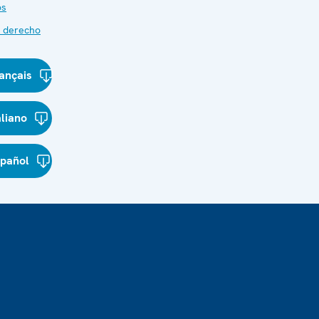
os
e derecho
ançais
aliano
spañol