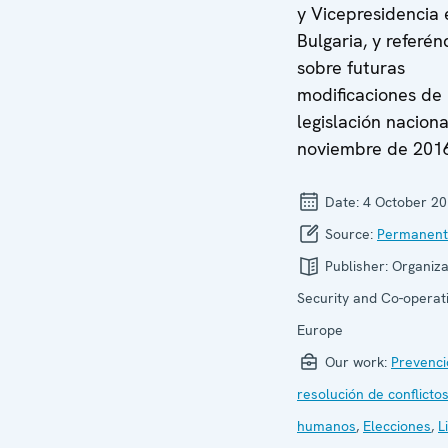
y Vicepresidencia 
Bulgaria, y referé
sobre futuras
modificaciones de 
legislación naciona
noviembre de 201
Date:
4 October 2
Source:
Permanent
Publisher:
Organiza
Security and Co-operati
Europe
Our work:
Prevenci
resolución de conflicto
humanos
,
Elecciones
,
L