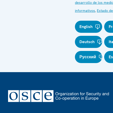
desarrollo de los medi
informativos
,
Estado d
English
Fr
Deutsch
It
Русский
E