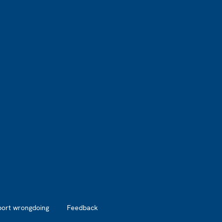
port wrongdoing
Feedback