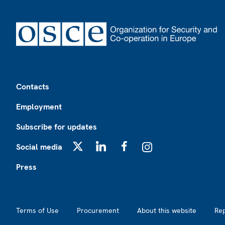
Footer
Contacts
Employment
Subscribe for updates
Social media
X
LinkedIn
Facebook
Instagram
Press
Footer2
Terms of Use
Procurement
About this website
Re