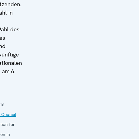
tzenden.
hl in
ahl des
es
und
ünftige
tionalen
 am 6.
016
 Council
tion for
on in