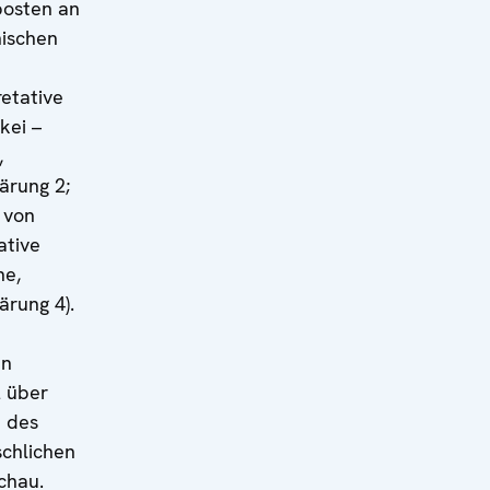
posten an
nischen
retative
kei –
,
lärung 2;
 von
ative
ne,
ärung 4).
en
2 über
 des
chlichen
chau.