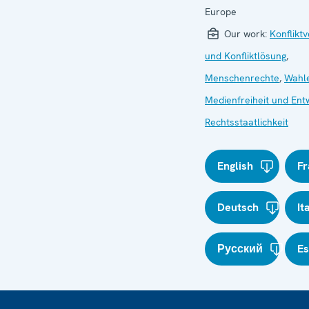
Europe
Our work:
Konflikt
und Konfliktlösung
,
Menschenrechte
,
Wahl
Medienfreiheit und Ent
Rechtsstaatlichkeit
English
Fr
Deutsch
It
Русский
E