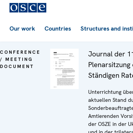
Our work
Countries
Structures and inst
CONFERENCE
Journal der 1
/ MEETING
Plenarsitzung
DOCUMENT
Ständigen Rat
Unterrichtung übe
aktuellen Stand d
Sonderbeauftragt
Amtierenden Vors
der OSZE in der U
und in der trilater