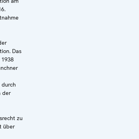
tion am
16.
stnahme
der
tion. Das
 1938
ünchner
 durch
 der
srecht zu
t über