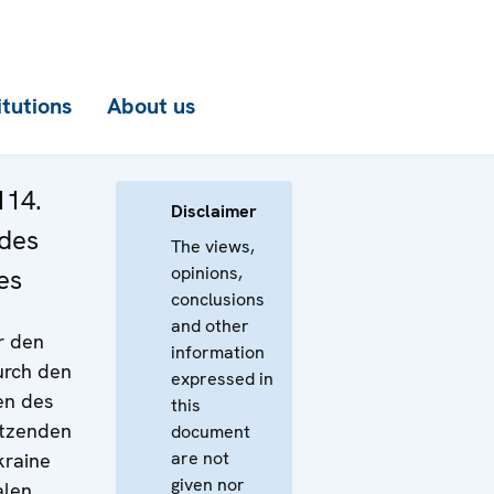
itutions
About us
114.
Disclaimer
 des
The views,
opinions,
es
conclusions
and other
r den
information
urch den
expressed in
en des
this
itzenden
document
are not
kraine
given nor
alen