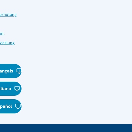
verhütung
en
,
wicklung
,
ançais
aliano
spañol