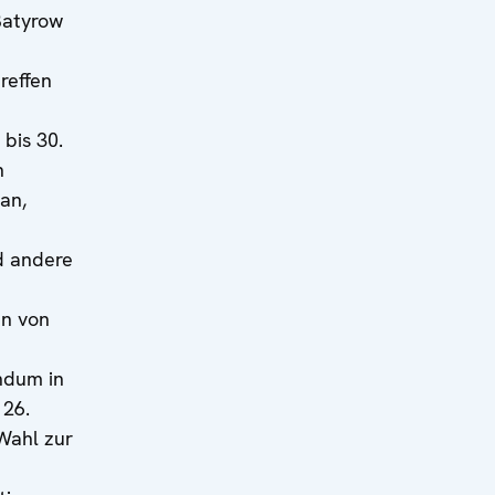
Batyrow
reffen
bis 30.
n
tan,
d andere
en von
ndum in
 26.
Wahl zur