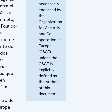
necessarily
ntra el
endorsed by
PAL”, a
the
orimoto,
Organization
Político-
for Security
de
and Co-
ción de
operation in
Europe
nto de
(OSCE)
ados
unless the
as
OSCE is
char
explicitly
as que
defined as
 en
the Author
”, a
of this
document.
ntro de
uropa