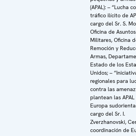
(APAL): – “Lucha co
tráfico ilícito de A
cargo del Sr. S. M
Oficina de Asuntos 
Militares, Oficina 
Remoción y Reduc
Armas, Departame
Estado de los Est
Unidos; – “Iniciativ
regionales para lu
contra las amenaz
plantean las APAL
Europa sudoriental
cargo del Sr. I.
Zverzhanovski, Ce
coordinación de E