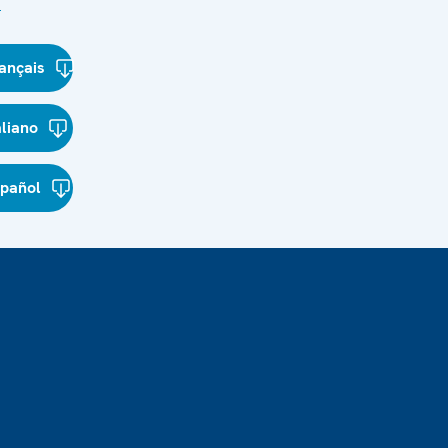
s
ançais
aliano
spañol