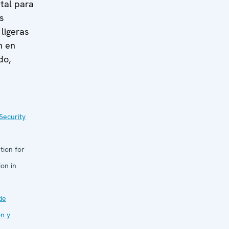
ntal para
s
ligeras
n en
do,
Security
tion for
on in
de
n y