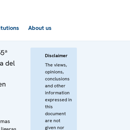
itutions
About us
55ª
Disclaimer
a del
The views,
opinions,
conclusions
en
and other
information
expressed in
this
document
are not
rmas
given nor
ligeras