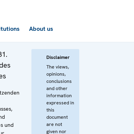
itutions
About us
81.
Disclaimer
 des
The views,
opinions,
es
conclusions
and other
itzenden
information
expressed in
sses,
this
und
document
are not
s und
given nor
ur