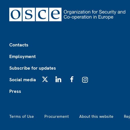
Footer
Contacts
Employment
Subscribe for updates
Social media
X
LinkedIn
Facebook
Instagram
Press
Footer2
Terms of Use
Procurement
About this website
Re