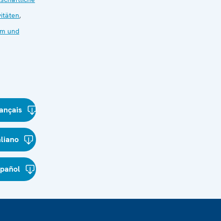
itäten
,
rm und
ançais
aliano
spañol