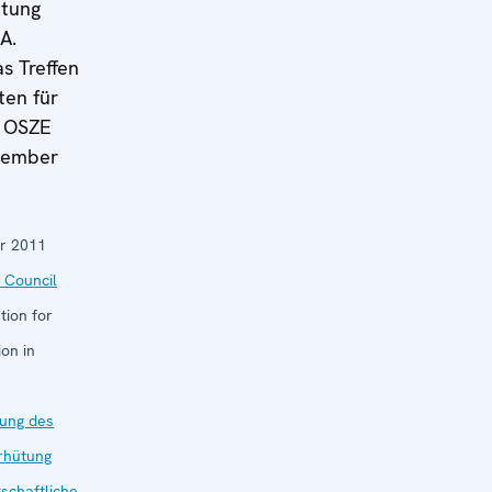
htung
A.
s Treffen
en für
, OSZE
tember
r 2011
 Council
tion for
on in
ung des
erhütung
schaftliche