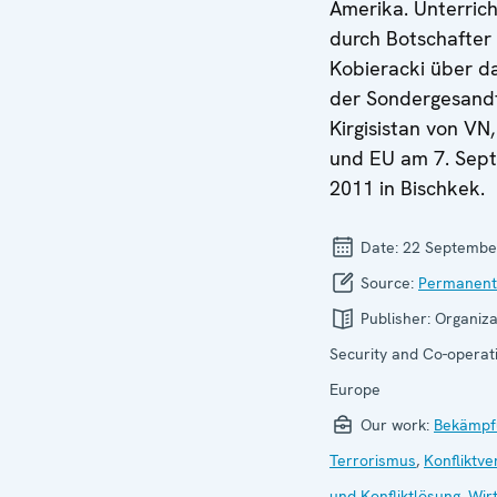
Amerika. Unterric
durch Botschafter 
Kobieracki über da
der Sondergesandt
Kirgisistan von VN
und EU am 7. Sep
2011 in Bischkek.
Date:
22 Septembe
Source:
Permanent
Publisher:
Organiza
Security and Co-operati
Europe
Our work:
Bekämpf
Terrorismus
,
Konfliktv
und Konfliktlösung
,
Wirt