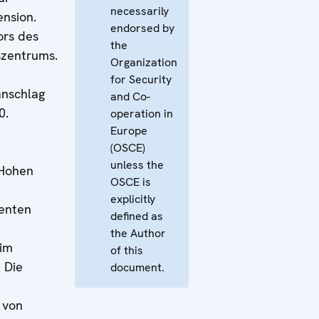
necessarily
nsion.
endorsed by
ors des
the
szentrums.
Organization
for Security
anschlag
and Co-
0.
operation in
Europe
(OSCE)
unless the
 Hohen
OSCE is
explicitly
enten
defined as
.
the Author
 im
of this
 Die
document.
 von