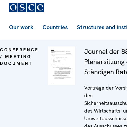
Our work
Countries
Structures and inst
CONFERENCE
Journal der 8
/ MEETING
Plenarsitzung
DOCUMENT
Ständigen Rat
Vorträge der Vors
des
Sicherheitsausschu
des Wirtschafts- 
Umweltausschusse
des Ausschusses z