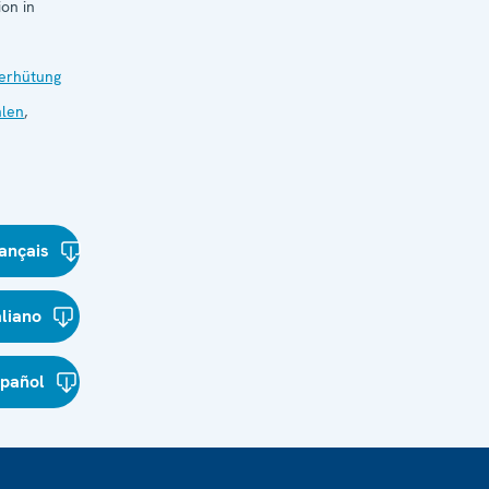
on in
verhütung
len
,
ançais
aliano
spañol