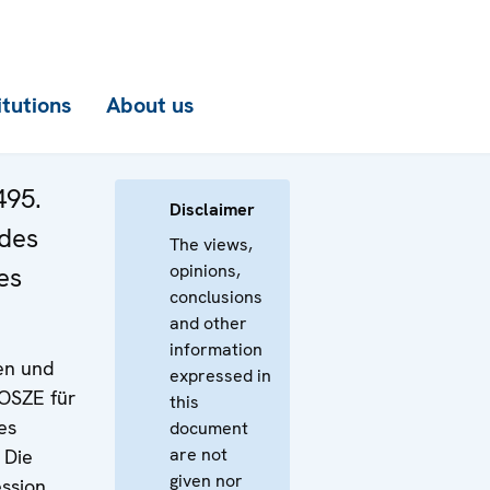
itutions
About us
495.
Disclaimer
 des
The views,
opinions,
es
conclusions
and other
information
en und
expressed in
 OSZE für
this
es
document
are not
 Die
given nor
ession