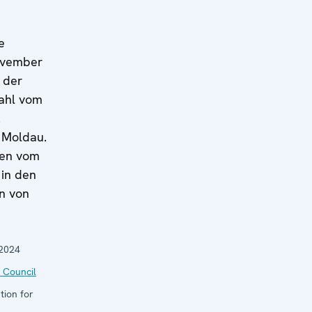
e
ovember
 der
ahl vom
.
 Moldau.
len vom
in den
en von
2024
 Council
tion for