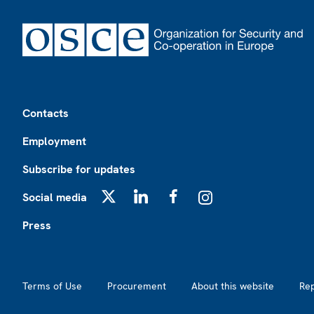
Footer
Contacts
Employment
Subscribe for updates
Social media
X
LinkedIn
Facebook
Instagram
Press
Footer2
Terms of Use
Procurement
About this website
Re