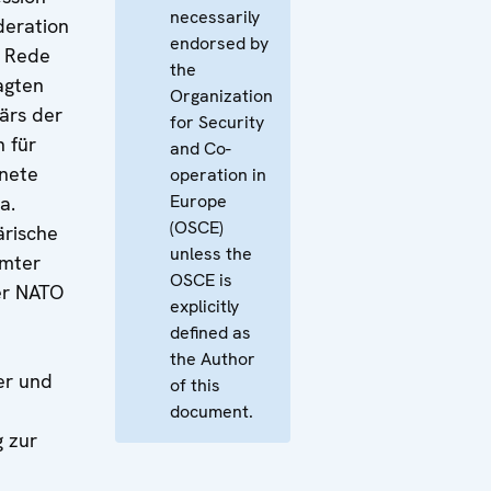
necessarily
deration
endorsed by
. Rede
the
agten
Organization
ärs der
for Security
 für
and Co-
nete
operation in
Europe
a.
(OSCE)
rische
unless the
mmter
OSCE is
er NATO
explicitly
defined as
the Author
er und
of this
document.
g zur