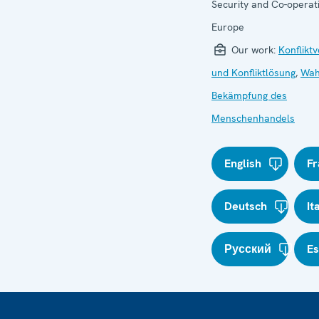
Security and Co-operati
Europe
Our work:
Konflikt
und Konfliktlösung
,
Wah
Bekämpfung des
Menschenhandels
English
Fr
Deutsch
It
Русский
E