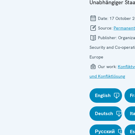
Unabhängiger Staa
Date:
17 October 
Source:
Permanent
Publisher:
Organiza
Security and Co-operati
Europe
Our work:
Konflikt
und Konfliktlösung
English
Fr
Deutsch
It
Русский
E