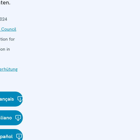
ten.
2024
 Council
tion for
on in
verhütung
ançais
aliano
spañol