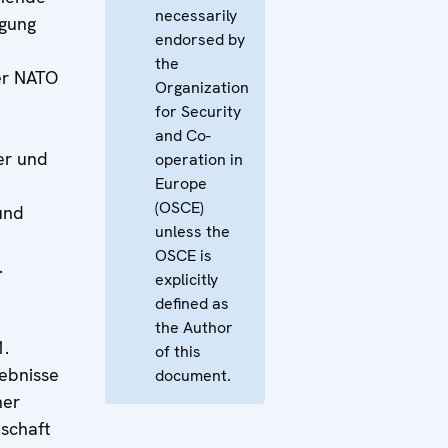
necessarily
igung
endorsed by
the
er NATO
Organization
for Security
and Co-
er und
operation in
Europe
(OSCE)
und
unless the
OSCE is
.
explicitly
defined as
the Author
.
of this
ebnisse
document.
her
schaft