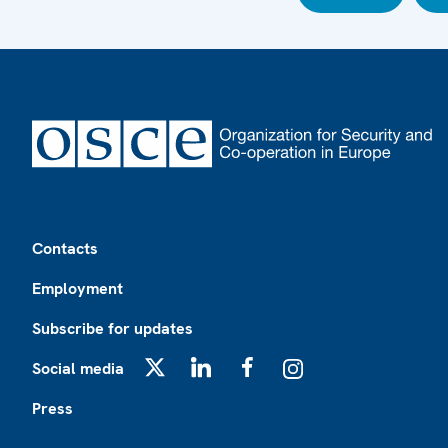
Footer
Contacts
Employment
Subscribe for updates
Social media
X
LinkedIn
Facebook
Instagram
Press