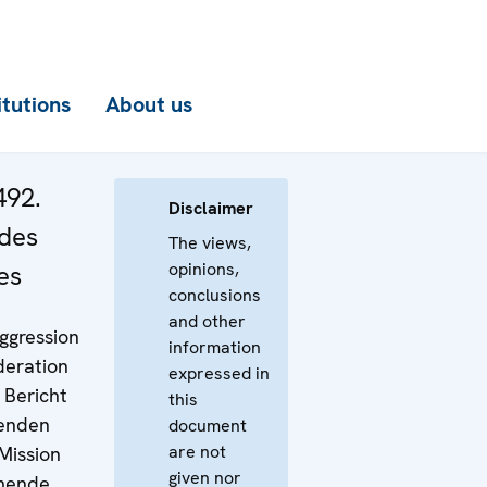
itutions
About us
492.
Disclaimer
 des
The views,
opinions,
es
conclusions
and other
ggression
information
deration
expressed in
 Bericht
this
renden
document
are not
Mission
given nor
mende