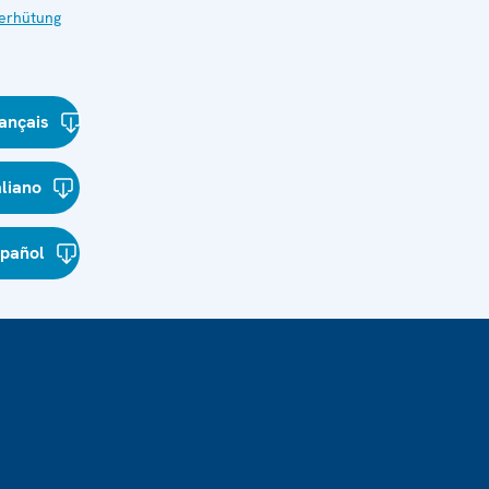
verhütung
ançais
aliano
spañol