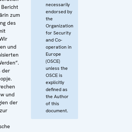
necessarily
 Bericht
endorsed by
ärin zum
the
ng des
Organization
mit
for Security
Wir
and Co-
zen und
operation in
Europe
isierten
(OSCE)
Werden“.
unless the
s der
OSCE is
opje.
explicitly
rechen
defined as
iw und
the Author
gien der
of this
 zur
document.
ische