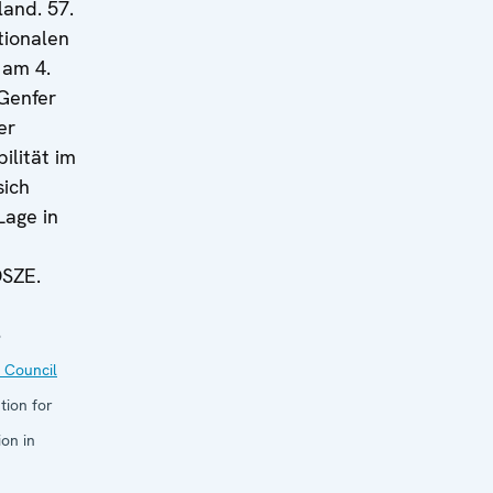
land. 57.
tionalen
 am 4.
 Genfer
er
ilität im
sich
Lage in
OSZE.
3
 Council
tion for
on in