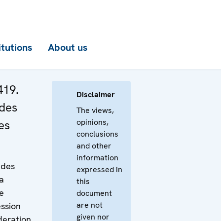
itutions
About us
419.
Disclaimer
 des
The views,
opinions,
es
conclusions
and other
information
 des
expressed in
a
this
ie
document
are not
ession
given nor
deration