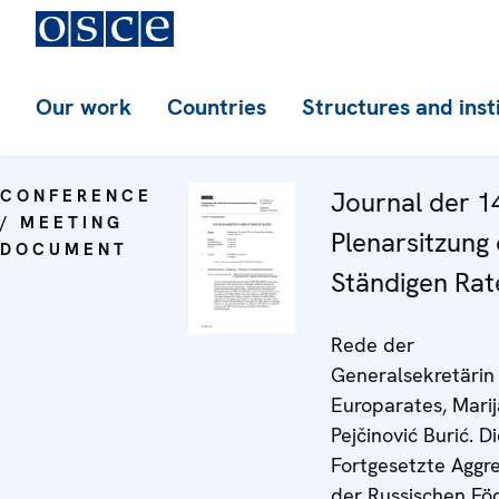
Our work
Countries
Structures and inst
CONFERENCE
Journal der 1
/ MEETING
Plenarsitzung
DOCUMENT
Ständigen Rat
Rede der
Generalsekretärin
Europarates, Marij
Pejčinović Burić. D
Fortgesetzte Aggr
der Russischen Fö