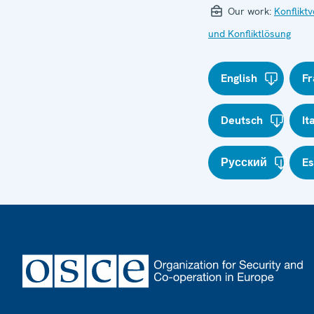
Our work:
Konflikt
und Konfliktlösung
English
Fr
Deutsch
It
Русский
E