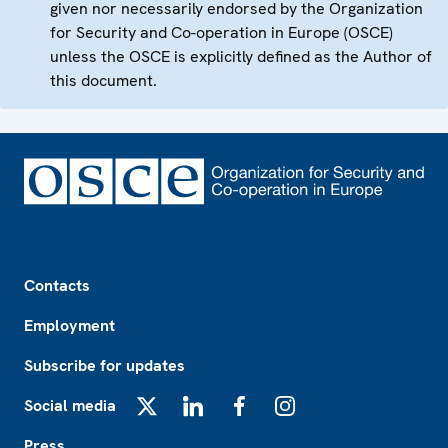
given nor necessarily endorsed by the Organization
for Security and Co-operation in Europe (OSCE)
unless the OSCE is explicitly defined as the Author of
this document.
Footer
Contacts
Employment
Subscribe for updates
Social media
X
LinkedIn
Facebook
Instagram
Press