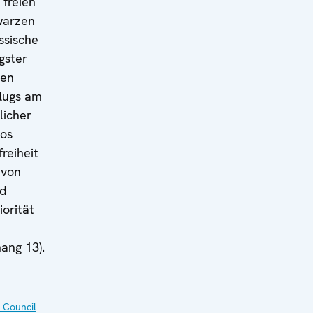
 freien
warzen
ssische
gster
ten
lugs am
licher
gos
reiheit
 von
nd
iorität
ang 13).
1
 Council