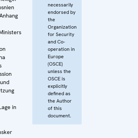
necessarily
osnien
endorsed by
 Anhang
the
Organization
Ministers
for Security
and Co-
von
operation in
Europe
sha
(OSCE)
s
unless the
ssion
OSCE is
 und
explicitly
etzung
defined as
the Author
Lage in
of this
document.
nsker