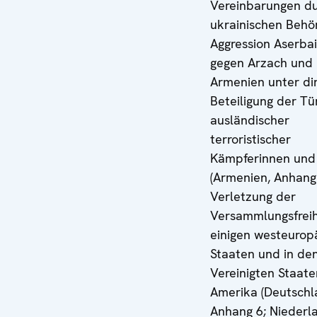
Vereinbarungen du
ukrainischen Behö
Aggression Aserba
gegen Arzach und
Armenien unter di
Beteiligung der Tü
ausländischer
terroristischer
Kämpferinnen und
(Armenien, Anhang 
Verletzung der
Versammlungsfreih
einigen westeurop
Staaten und in de
Vereinigten Staat
Amerika (Deutschl
Anhang 6; Niederl