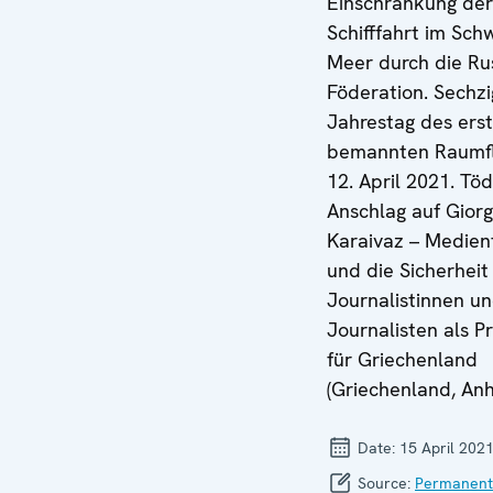
Einschränkung der
Schifffahrt im Sch
Meer durch die Ru
Föderation. Sechzi
Jahrestag des ers
bemannten Raumf
12. April 2021. Töd
Anschlag auf Gior
Karaivaz – Medienf
und die Sicherheit
Journalistinnen u
Journalisten als Pr
für Griechenland
(Griechenland, Anh
Date:
15 April 202
Source:
Permanent