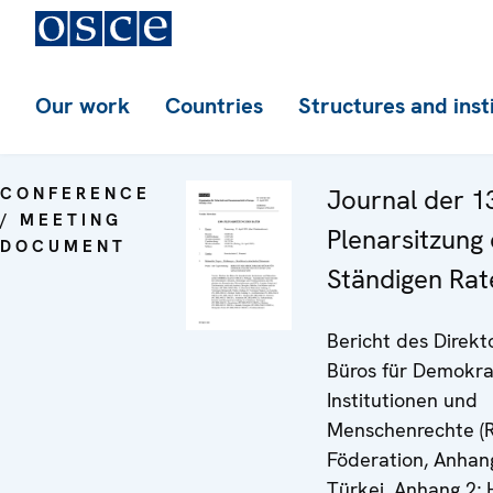
Our work
Countries
Structures and inst
CONFERENCE
Journal der 1
/ MEETING
Plenarsitzung
DOCUMENT
Ständigen Rat
Bericht des Direkt
Büros für Demokra
Institutionen und
Menschenrechte (R
Föderation, Anhang
Türkei, Anhang 2; H