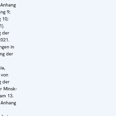
, Anhang
ang 9;
 10;
).
g der
2021.
ngen in
ung der
ia,
 von
g der
r Minsk-
am 13.
, Anhang