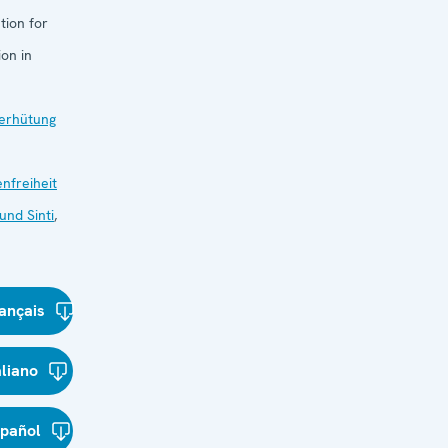
tion for
on in
verhütung
nfreiheit
nd Sinti
,
ançais
aliano
spañol