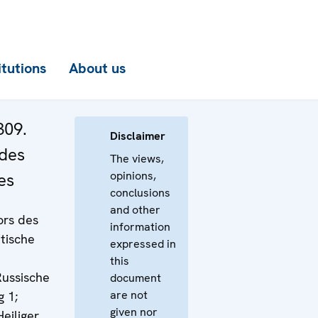
itutions
About us
309.
Disclaimer
 des
The views,
opinions,
es
conclusions
and other
ors des
information
tische
expressed in
this
ussische
document
are not
 1;
given nor
eiliger