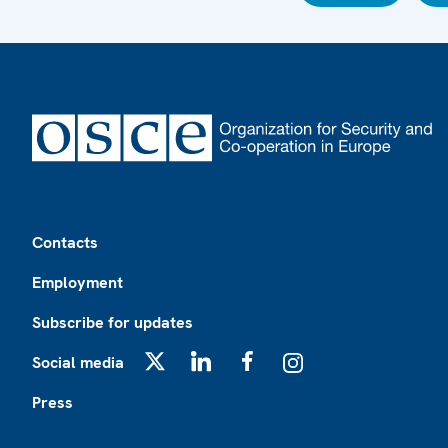
Footer
Contacts
Employment
Subscribe for updates
Social media
X
LinkedIn
Facebook
Instagram
Press