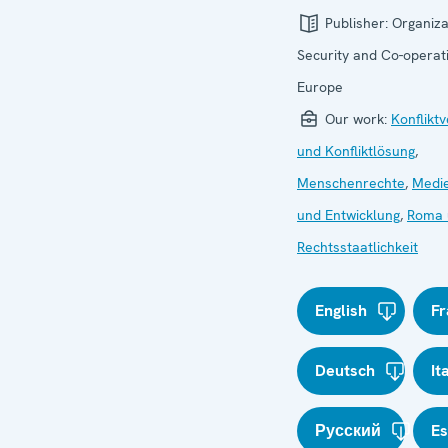
Publisher:
Organiza
Security and Co-operati
Europe
Our work:
Konflikt
und Konfliktlösung
,
Menschenrechte
,
Medie
und Entwicklung
,
Roma u
Rechtsstaatlichkeit
English
Fr
Deutsch
It
Русский
E