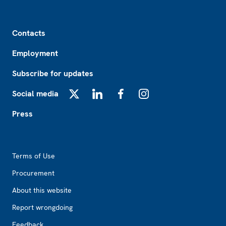
Footer
Contacts
Employment
Subscribe for updates
Social media
X
LinkedIn
Facebook
Instagram
Press
Footer2
Terms of Use
Procurement
About this website
Report wrongdoing
Feedback