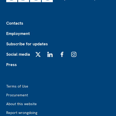
Footer
Contacts
Employment
Subscribe for updates
Social media
X
LinkedIn
Facebook
Instagram
Press
Footer2
Terms of Use
Procurement
About this website
Report wrongdoing